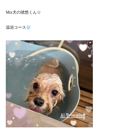
Mix犬の琥悠くん☆
温浴コース