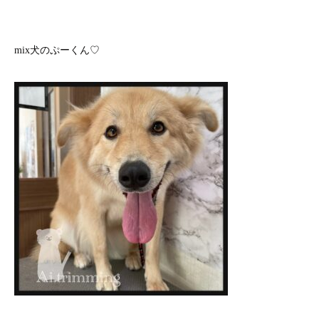
mix犬のぷーくん♡