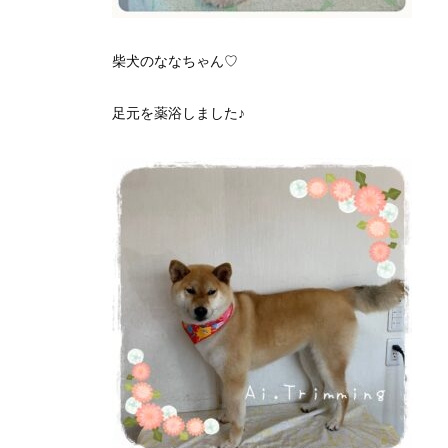
柴犬のななちゃん♡
足元を薬浴しました♪