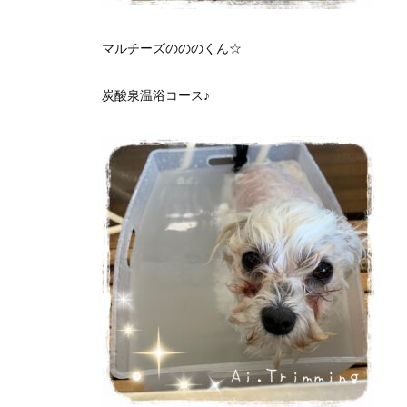
マルチーズのののくん☆
炭酸泉温浴コース♪