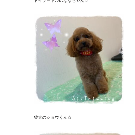
トイプードルのななちゃん♡
柴犬のショウくん☆