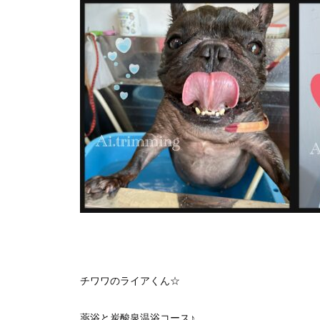
チワワのライアくん☆
薬浴と炭酸泉温浴コース♪