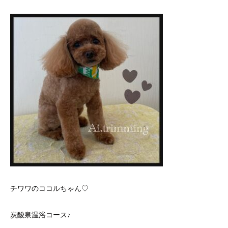
チワワのココルちゃん♡
炭酸泉温浴コース♪