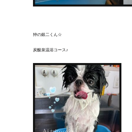
狆の銀二くん☆
炭酸泉温浴コース♪