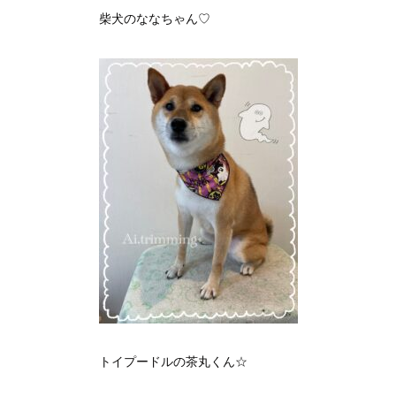
柴犬のななちゃん♡
トイプードルの茶丸くん☆