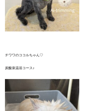
チワワのココルちゃん♡
炭酸泉温浴コース♪