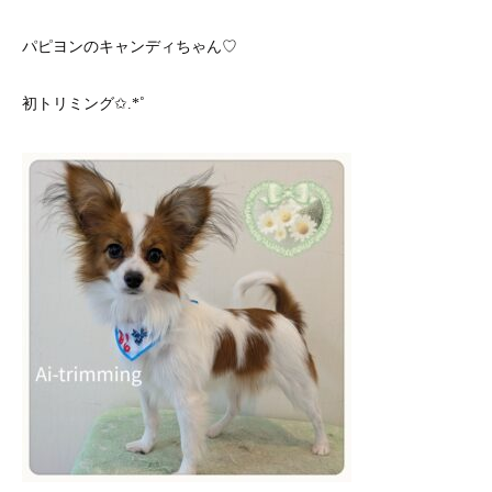
パピヨンのキャンディちゃん♡
初トリミング✩.*˚