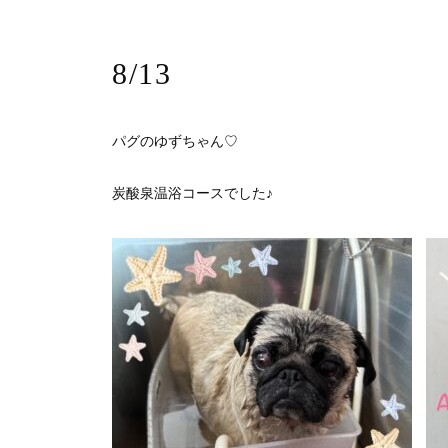
8/13
パグのゆずちゃん♡
炭酸泉温浴コースでした♪