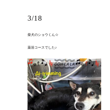
3/18
柴犬のショウくん☆
薬浴コースでした♪