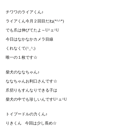
チワワのライアくん♪
ライアくん今月２回目だね(*^^*)
でも爪は伸びてたよ～U^ェ^U
今日はなかなかカメラ目線
くれなくて(^_^;)
唯一の１枚です☆
柴犬のななちゃん♪
ななちゃんお利口さんです☆
爪切りもすんなりできる子は
柴犬の中でも珍しいんですU^ェ^U
トイプードルの力くん♪
りきくん 今回は少し長め☆