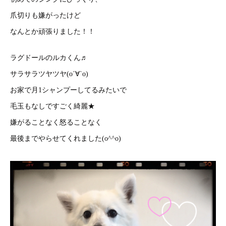
爪切りも嫌がったけど
なんとか頑張りました！！
ラグドールのルカくん♬
サラサラツヤツヤ(о´∀`о)
お家で月1シャンプーしてるみたいで
毛玉もなしですごく綺麗★
嫌がることなく怒ることなく
最後までやらせてくれました(o^^o)