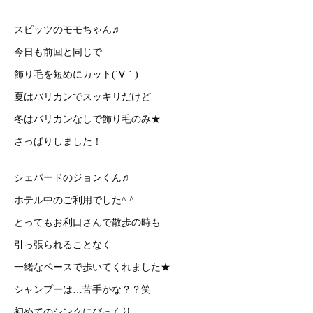
スピッツのモモちゃん♬
今日も前回と同じで
飾り毛を短めにカット(´∀｀)
夏はバリカンでスッキリだけど
冬はバリカンなしで飾り毛のみ★
さっぱりしました！
シェパードのジョンくん♬
ホテル中のご利用でした^ ^
とってもお利口さんで散歩の時も
引っ張られることなく
一緒なペースで歩いてくれました★
シャンプーは…苦手かな？？笑
初めてのシンクにびっくり、