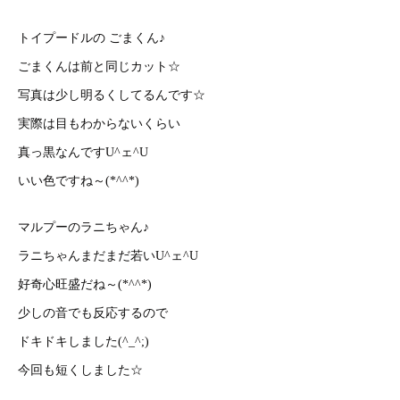
トイプードルの ごまくん♪
ごまくんは前と同じカット☆
写真は少し明るくしてるんです☆
実際は目もわからないくらい
真っ黒なんですU^ェ^U
いい色ですね～(*^^*)
マルプーのラニちゃん♪
ラニちゃんまだまだ若いU^ェ^U
好奇心旺盛だね～(*^^*)
少しの音でも反応するので
ドキドキしました(^_^;)
今回も短くしました☆