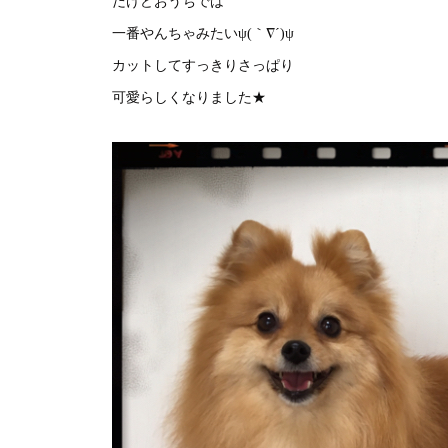
だけどおうちでは
一番やんちゃみたいψ(｀∇´)ψ
カットしてすっきりさっぱり
可愛らしくなりました★