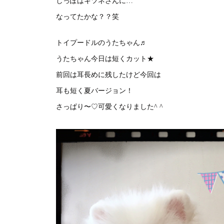
しっぽはキツネさんに…
なってたかな？？笑
トイプードルのうたちゃん♬
うたちゃん今日は短くカット★
前回は耳長めに残したけど今回は
耳も短く夏バージョン！
さっぱり〜♡可愛くなりました^ ^