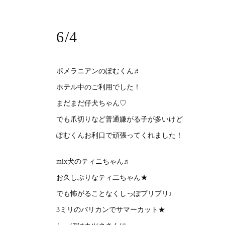
6/4
ポメラニアンのぽむくん♬
ホテル中のご利用でした！
まだまだ仔犬ちゃん♡
でも爪切りなど普通嫌がる子が多いけど
ぽむくんお利口で頑張ってくれました！
mix犬のティニちゃん♬
お久しぶりなティ二ちゃん★
でも怖がることなくしっぽプリプリ♩
3ミリのバリカンでサマーカット★