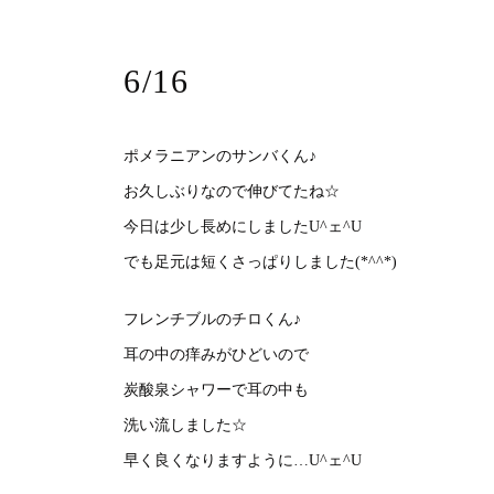
6/16
ポメラニアンのサンバくん♪
お久しぶりなので伸びてたね☆
今日は少し長めにしましたU^ェ^U
でも足元は短くさっぱりしました(*^^*)
フレンチブルのチロくん♪
耳の中の痒みがひどいので
炭酸泉シャワーで耳の中も
洗い流しました☆
早く良くなりますように…U^ェ^U