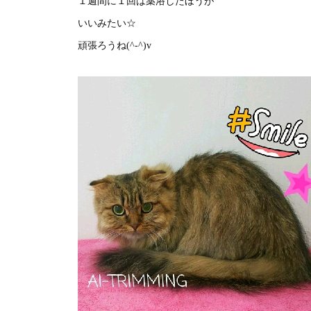
１週間に１回は薬浴したほうが
いいみたい☆
頑張ろうね(^-^)v