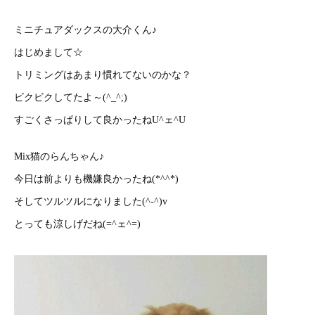
ミニチュアダックスの大介くん♪
はじめまして☆
トリミングはあまり慣れてないのかな？
ビクビクしてたよ～(^_^;)
すごくさっぱりして良かったねU^ェ^U
Mix猫のらんちゃん♪
今日は前よりも機嫌良かったね(*^^*)
そしてツルツルになりました(^-^)v
とっても涼しげだね(=^ェ^=)