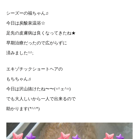
シーズーの福ちゃん♫
今日は炭酸泉温浴☆
足先の皮膚病は良くなってきたね★
早期治療だったので広がらずに
済みました^^;
エキゾチックショートヘアの
もちちゃん♫
今日は沢山抜けたね〜〜(=^ェ^=)
でも大人しいから一人で出来るので
助かります(*^^*)