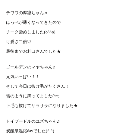
チワワの摩凛ちゃん♬
ほっぺが薄くなってきたので
チーク染めしました(o^^o)
可愛さ二倍♡
最後までお利口さんでした★
ゴールデンのマヤちゃん♬
元気いっぱい！！
そして今日は抜け毛がたくさん！
雪のように舞ってました(^^;;
下毛も抜けてサラサラになりました★
トイプードルのユズちゃん♬
炭酸泉温浴dayでした(^ ^)