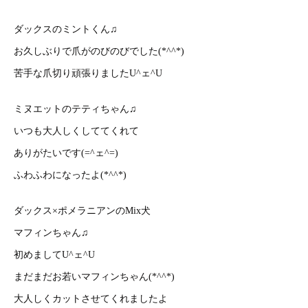
ダックスのミントくん♫
お久しぶりで爪がのびのびでした(*^^*)
苦手な爪切り頑張りましたU^ェ^U
ミヌエットのテティちゃん♫
いつも大人しくしててくれて
ありがたいです(=^ェ^=)
ふわふわになったよ(*^^*)
ダックス×ポメラニアンのMix犬
マフィンちゃん♫
初めましてU^ェ^U
まだまだお若いマフィンちゃん(*^^*)
大人しくカットさせてくれましたよ