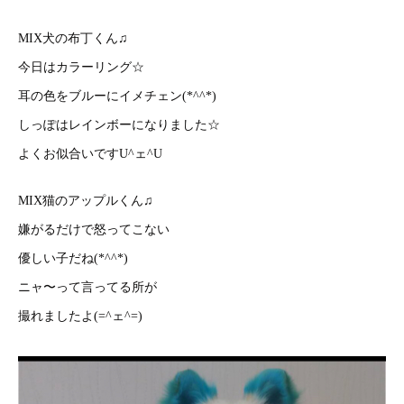
MIX犬の布丁くん♫
今日はカラーリング☆
耳の色をブルーにイメチェン(*^^*)
しっぽはレインボーになりました☆
よくお似合いですU^ェ^U
MIX猫のアップルくん♫
嫌がるだけで怒ってこない
優しい子だね(*^^*)
ニャ〜って言ってる所が
撮れましたよ(=^ェ^=)