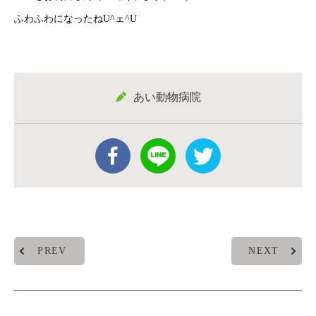
ふわふわになったねU^ェ^U
あい動物病院
PREV
NEXT