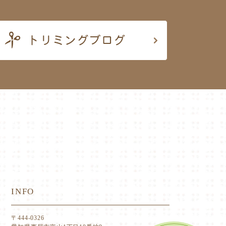
INFO
〒444-0326