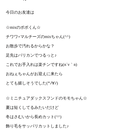
今日のお友達は
☆mixのポポくん☆
チワワ×マルチーズのmixちゃん(^^)
お散歩で汚れるからかな？
足先はバリカンでつるっと♪
これでお手入れは楽チンですね(n´v｀n)
おねぇちゃんがお迎えに来たら
とても嬉しそうでした(*ﾉ∀ﾉ)
☆ミニチュアダックスフンドのモモちゃん☆
夏は短くしてるみたいだけど
冬はさむいから長めカット(^^)
飾り毛をサッパリカットしました♪