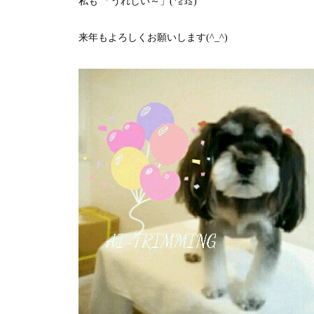
私も 「うれしい～」(*≧з≦)
来年もよろしくお願いします(^_^)