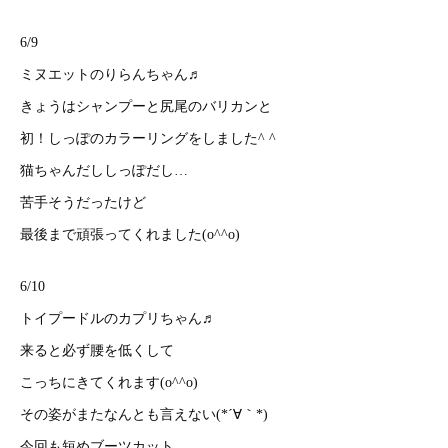
6/9
ミヌエットのりらんちゃん♬
きょうはシャンプーと尻尾のバリカンと
初！しっぽのカラーリングをしました^ ^
猫ちゃんだししっぽだし…
苦手そうだったけど
最後まで頑張ってくれました(o^^o)
6/10
トイプードルのカプリちゃん♬
来ると必ず腰を低くして
こっちにきてくれます(o^^o)
その姿がまたなんとも言えない(*´∀｀*)
今回も短めブーツカット、