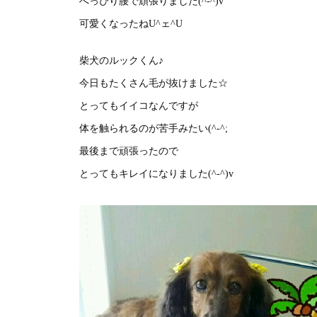
へっぴり腰で頑張りました(^-^)v
可愛くなったねU^ェ^U
柴犬のルックくん♪
今日もたくさん毛が抜けました☆
とってもイイコなんですが
体を触られるのが苦手みたい(^-^;
最後まで頑張ったので
とってもキレイになりました(^-^)v