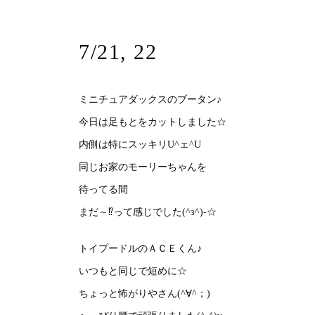
7/21, 22
ミニチュアダックスのブータン♪
今日は足もとをカットしました☆
内側は特にスッキリU^ェ^U
同じお家のモーリーちゃんを
待ってる間
まだ～⁉って感じでした(^з^)-☆
トイプードルのＡＣＥくん♪
いつもと同じで短めに☆
ちょっと怖がりやさん(^∀^；)