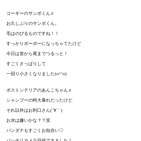
コーギーのサンボくん♬
お久しぶりのサンボくん。
毛はのびるものですね！！
すっかりボーボーになっちゃてたけど
今日は首から尾までつるっと！
すごくさっぱりして
一回り小さくなりました(o^^o)
ボストンテリアのあんこちゃん♬
シャンプーの時大暴れだったけど
それ以外はお利口さん(´∀｀)
お水は嫌いかな？？笑
バンダナもすごくお似合い♡
バッチリカメラ目線できました！