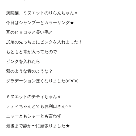
病院猫、ミヌエットのりらんちゃん♬
今日はシャンプーとカラーリング★
耳のヒョロッと長い毛と
尻尾の先っちょにピンクを入れました！
もともと青が入ってたので
ピンクを入れたら
紫のような青のような？
グラデーションぽくなりました(о´∀`о)
ミヌエットのテティちゃん♬
テティちゃんとてもお利口さん^ ^
ニャーともシャーとも言わず
最後まで静か〜に頑張りました★