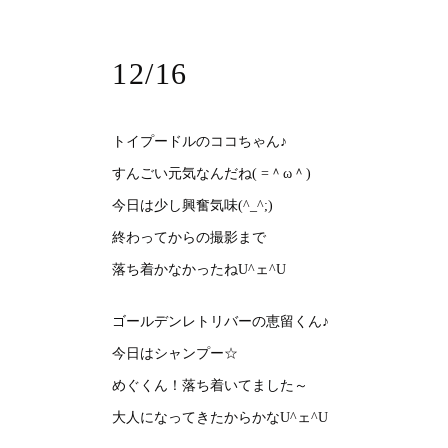
12/16
トイプードルのココちゃん♪
すんごい元気なんだね( =＾ω＾)
今日は少し興奮気味(^_^;)
終わってからの撮影まで
落ち着かなかったねU^ェ^U
ゴールデンレトリバーの恵留くん♪
今日はシャンプー☆
めぐくん！落ち着いてました～
大人になってきたからかなU^ェ^U