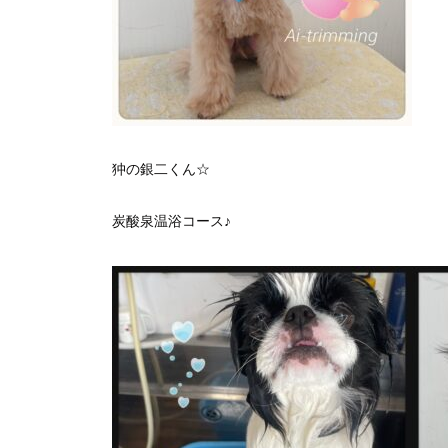
狆の銀二くん☆
炭酸泉温浴コース♪