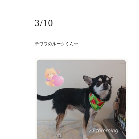
3/10
チワワのルークくん☆