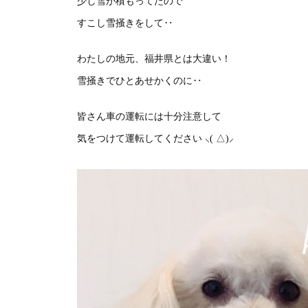
少し雪が積もってたので
すこし雪掻きをして‥
わたしの地元、福井県とは大違い！
雪掻きでひとあせかくのに‥
皆さん車の運転には十分注意して
気をつけて運転してください ⸜( △)⸝