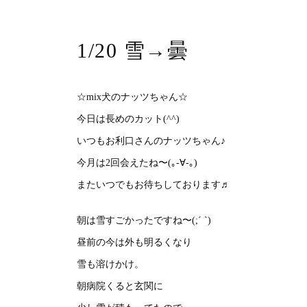
1/20 雪→曇
☆mix犬のナッツちゃん☆
今日は長めのカット(^^)
いつもお利口さんのナッツちゃん♪
今月は2回会えたね〜(｡-∀-｡)
またいつでもお待ちしております♬
朝は雪すごかったですね〜(;´ `)
昼前の今は外も明るくなり
雪も溶けかけ。
朝病院くると玄関に